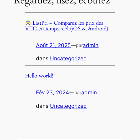
Regardez, lisez, écoutez
LastPri – Comparez les prix des
VTC en temps réel (iOS & Android)
Août 21, 2025
—
admin
par
dans
Uncategorized
Hello world!
Fév 23, 2024
—
admin
par
dans
Uncategorized